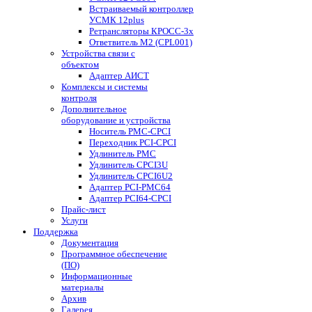
Встраиваемый контроллер
УСМК 12plus
Ретрансляторы КРОСС-3x
Ответвитель М2 (CPL001)
Устройства связи с
объектом
Адаптер АИСТ
Комплексы и системы
контроля
Дополнительное
оборудование и устройства
Носитель PMC-CPCI
Переходник PCI-CPCI
Удлинитель PMC
Удлинитель CPCI3U
Удлинитель CPCI6U2
Адаптер PCI-PMC64
Адаптер PCI64-CPCI
Прайс-лист
Услуги
Поддержка
Документация
Программное обеспечение
(ПО)
Информационные
материалы
Архив
Галерея