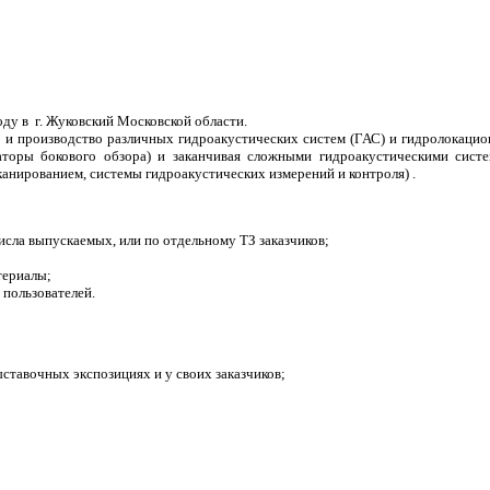
оду в г. Жуковский Московской области.
а и производство различных гидроакустических систем (ГАС) и гидролокаци
аторы бокового обзора) и заканчивая сложными гидроакустическими сист
анированием, системы гидроакустических измерений и контроля) .
числа выпускаемых, или по отдельному ТЗ заказчиков;
териалы;
пользователей.
ставочных экспозициях и у своих заказчиков;