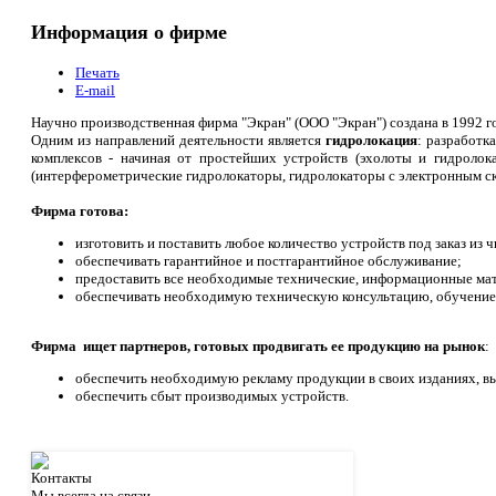
Информация о фирме
Печать
E-mail
Научно производственная фирма "Экран" (ООО "Экран") создана в 1992 г
Одним из направлений деятельности является
гидролокация
: разработк
комплексов - начиная от простейших устройств (эхолоты и гидролок
(интерферометрические гидролокаторы, гидролокаторы с электронным ск
Фирма готова:
изготовить и поставить любое количество устройств под заказ из 
обеспечивать гарантийное и постгарантийное обслуживание;
предоставить все необходимые технические, информационные ма
обеспечивать необходимую техническую консультацию, обучение 
Фирма ищет партнеров, готовых продвигать ее продукцию на рынок
:
обеспечить необходимую рекламу продукции в своих изданиях, вы
обеспечить сбыт производимых устройств.
Контакты
Мы всегда на связи