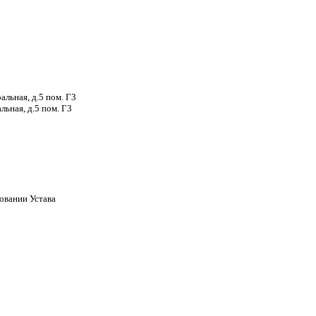
льная, д.5 пом. Г3
льная, д.5 пом. Г3
овании Устава