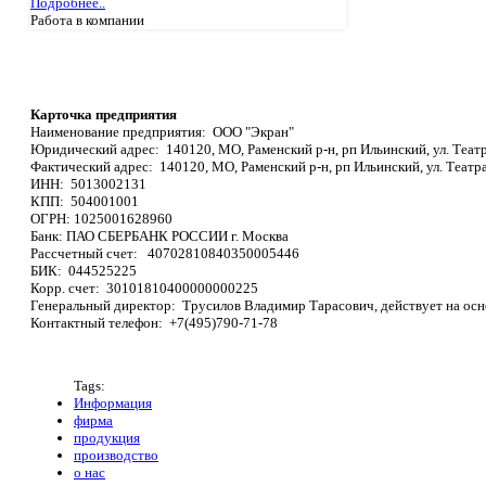
Подробнее..
Работа в компании
Карточка предприятия
Наименование предприятия: ООО "Экран"
Юридический адрес: 140120, МО, Раменский р-н, рп Ильинский, ул. Театра
Фактический адрес: 140120, МО, Раменский р-н, рп Ильинский, ул. Театра
ИНН: 5013002131
КПП: 504001001
ОГРН: 1025001628960
Банк: ПАО СБЕРБАНК РОCСИИ г. Москва
Рассчетный счет: 40702810840350005446
БИК: 044525225
Корр. cчет: 30101810400000000225
Генеральный директор: Трусилов Владимир Тарасович, действует на осн
Контактный телефон: +7(495)790-71-78
Tags:
Информация
фирма
продукция
производство
о нас